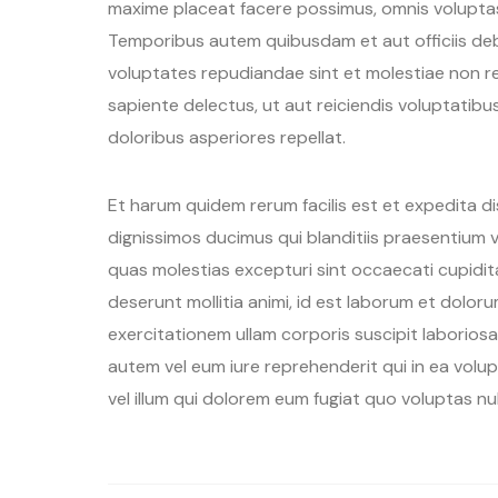
maxime placeat facere possimus, omnis volupta
Temporibus autem quibusdam et aut officiis deb
voluptates repudiandae sint et molestiae non r
sapiente delectus, ut aut reiciendis voluptatib
doloribus asperiores repellat.
Et harum quidem rerum facilis est et expedita d
dignissimos ducimus qui blanditiis praesentium 
quas molestias excepturi sint occaecati cupiditat
deserunt mollitia animi, id est laborum et dolor
exercitationem ullam corporis suscipit laborios
autem vel eum iure reprehenderit qui in ea volup
vel illum qui dolorem eum fugiat quo voluptas nul