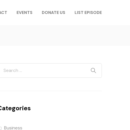
ACT
EVENTS
DONATE US
LIST EPISODE
Categories
Business