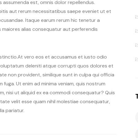
s assumenda est, omnis dolor repellendus.
itis aut rerum necessitatibus saepe eveniet ut et
ecusandae. Itaque earum rerum hic tenetur a
us maiores alias consequatur aut perferendis
istinctio.At vero eos et accusamus et iusto odio
voluptatum deleniti atque corrupti quos dolores et
e non provident, similique sunt in culpa qui officia
um fuga. Ut enim ad minima veniam, quis nostrum
am, nisi ut aliquid ex ea commodi consequatur? Quis
tate velit esse quam nihil molestiae consequatur,
la pariatur.